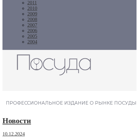
2011
2010
2009
2008
2007
2006
2005
2004
Журнал "Посуда"
ПРОФЕССИОНАЛЬНОЕ ИЗДАНИЕ О РЫНКЕ ПОСУДЫ
Новости
10.12.2024