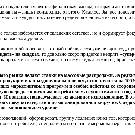
покупателей является финансовая выгода, которая имеет свои 
арианты – лишь производные от этого. Казалось бы, все подозри
ый стимул для покупателей средней возрастной категории, от 3
е только избавляется от складских остатков, но и формирует фо
я на высоком уровне.
к акционной торговли, который наблюдается уже не один год, пр
идеть» на скидках
, то довольно скоро придется внедрять
«супер
идок продажи совсем затухают, поэтому скидки нужно сдабриват
ного рынка делают ставки на массовые распродажи. За редки
продукции и к празднованиям в целом, используются на 100%
ьных маркетинговых программ и особые действия со стороны 
вую очередь с конечным потребителем, осуществляются под э
! И праздник подразумевает их активное использование. В эт
ых покупателей, так и по запланированной выручке. Следова
на эмоциональном уровне.
озволяющий сформировать группу лояльных клиентов, которые 
ного потребителя, специалисты и опытные мерчандайзеры завле