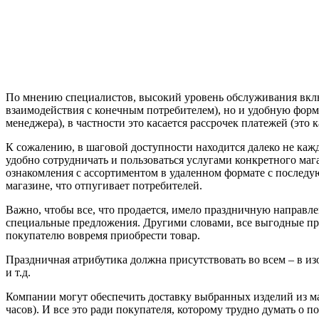
По мнению специалистов, высокий уровень обслуживания включ
взаимодействия с конечным потребителем), но и удобную форму
менеджера), в частности это касается рассрочек платежей (это к
К сожалению, в шаговой доступности находится далеко не кажд
удобно сотрудничать и пользоваться услугами конкретного маг
ознакомления с ассортиментом в удаленном формате с последу
магазине, что отпугивает потребителей.
Важно, чтобы все, что продается, имело праздничную направле
специальные предложения. Другими словами, все выгодные пре
покупателю вовремя приобрести товар.
Праздничная атрибутика должна присутствовать во всем – в и
и т.д.
Компании могут обеспечить доставку выбранных изделий из ма
часов). И все это ради покупателя, которому трудно думать о п