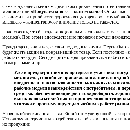
Самым чудодейственным средством привлечения потенциальных 
меньше»
или
«Покупаем много – платим мало»
! Остальные в
сэкономить и приобрести дорогую вещь задешево – самый любим
младшего – концентрируют внимание только на гаджетах.
Надо сказать, что благодаря акционным распродажам магазин н
месяцев). При этом непосредственно продажи посуды находятс
Правда здесь, как и везде, свои подводные камни. Переизбыто
будет ждать акции на понравившийся товар. Если постоянно
«с
работать не будет. Сегодня ритейлеры признаются, что без ск
розыгрышами и пр.
Уже в преддверии зимних празднеств участники посуд
механизмы, способные привлечь внимание к посудной 
внедрение или использование только каких-то уникал
рабочие модели взаимодействия с потребителем, в пер
средства, обеспечивающие рост товарооборота, хороши
высоких показателей как по привлечению потенциальн
что также простимулирует дальнейшую работу рынка 
Уровень обслуживания – важнейший стимулирующий фактор, п
Используя инструменты воздействия на образ мышления типич
их продукции.