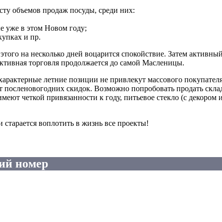
сту объемов продаж посуды, среди них:
 уже в этом Новом году;
упках и пр.
 этого на несколько дней воцарится спокойствие. Затем активны
 активная торговля продолжается до самой Масленицы.
, характерные летние позиции не привлекут массового покупател
 посленовогодних скидок. Возможно попробовать продать склад
меют четкой привязанности к году, питьевое стекло (с декором и
 и старается воплотить в жизнь все проекты!
ий номер