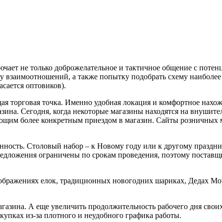
ает не только доброжелательное и тактичное общение с потенц
 взаимоотношений, а также попытку подобрать схему наиболее у
асается оптовиков).
ая торговая точка. Именно удобная локация и комфортное нахож
азина. Сегодня, когда некоторые магазины находятся на внушите
ющим более конкретным приездом в магазин. Сайты розничных м
нность. Столовый набор – к Новому году или к другому праздни
дложения ограничены по срокам проведения, поэтому поставщик
зображениях елок, традиционных новогодних шариках, Дедах Мо
газина. А еще увеличить продолжительность рабочего дня своих
окупках из-за плотного и неудобного графика работы.