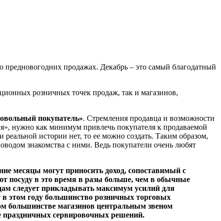
т о предновогодних продажах. Декабрь – это самый благодатный
ционных розничных точек продаж, так и магазинов,
довольный покупатель»
. Стремления продавца и возможности
сия», нужно как минимум привлечь покупателя к продаваемой
 реальной истории нет, то ее можно создать. Таким образом,
водом знакомства с ними. Ведь покупатели очень любят
ние месяцы могут приносить доход, сопоставимый с
ют посуду в это время в разы больше, чем в обычные
цам следует прикладывать максимум усилий для
т в этом году большинство розничных торговых
ном большинстве магазинов центральным звеном
де праздничных сервировочных решений.