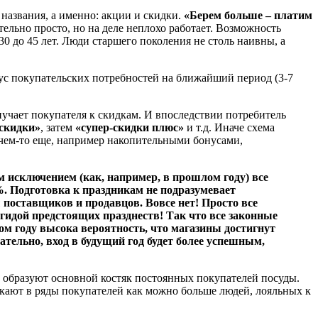
названия, а именно: акции и скидки.
«Берем больше – платим
тельно просто, но на деле неплохо работает. Возможность
0 до 45 лет. Люди старшего поколения не столь наивны, а
кус покупательских потребностей на ближайший период (3-7
иучает покупателя к скидкам. И впоследствии потребитель
скидки»
, затем
«супер-скидки плюс»
и т.д. Иначе схема
ь чем-то еще, например накопительными бонусами,
м исключением (как, например, в прошлом году) все
. Подготовка к праздникам не подразумевает
поставщиков и продавцов. Вовсе нет! Просто все
гидой предстоящих празднеств! Так что все законные
ом году высока вероятность, что магазины достигнут
тельно, вход в будущий год будет более успешным,
образуют основной костяк постоянных покупателей посуды.
кают в ряды покупателей как можно больше людей, лояльных к