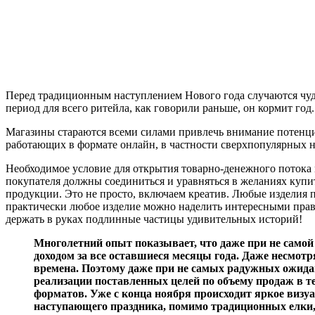
Перед традиционным наступлением Нового года случаются чудес
период для всего ритейла, как говорили раньше, он кормит год
Магазины стараются всеми силами привлечь внимание потенциа
работающих в формате онлайн, в частности сверхпопулярных н
Необходимое условие для открытия товарно-денежного поток
покупателя должны соединиться и уравняться в желаниях купи
продукции. Это не просто, включаем креатив. Любые изделия по
практически любое изделие можно наделить интересными прав
держать в руках подлинные частицы удивительных историй!
Многолетний опыт показывает, что даже при не само
доходом за все оставшиеся месяцы года. Даже несмотр
времена. Поэтому даже при не самых радужных ожида
реализации поставленных целей по объему продаж в т
форматов. Уже с конца ноября происходит яркое визу
наступающего праздника, помимо традиционных елки, 