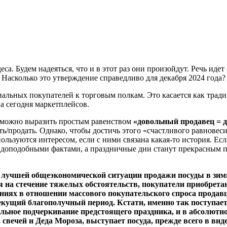
а. Будем надеяться, что и в этот раз они произойдут. Речь иде
. Насколько это утверждение справедливо для декабря 2024 года?
льных покупателей к торговым полкам. Это касается как тради
а сегодня маркетплейсов.
а можно выразить простым равенством
«довольный продавец = 
ть/продать. Однако, чтобы достичь этого «счастливого равнове
льзуются интересом, если с ними связана какая-то история. Если
доподобными фактами, а праздничные дни станут прекрасным по
й лучшей общеэкономической ситуации продажи посуды в зим
я на стечение тяжелых обстоятельств, покупатели приобрета
ниях в отношении массового покупательского спроса продав
екущий благополучный период. Кстати, именно так поступае
альное подчеркивание предстоящего праздника, и в абсолют
свечей и Деда Мороза, выступает посуда, прежде всего в ви