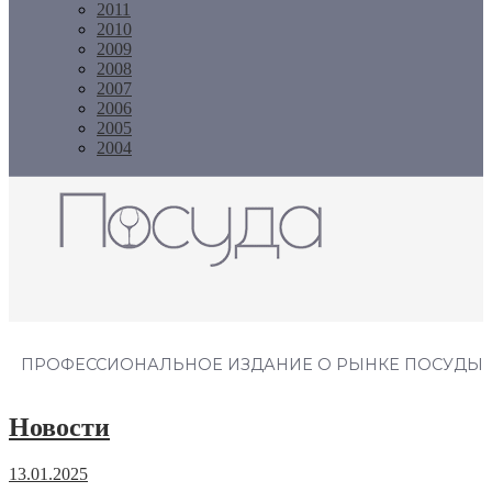
2011
2010
2009
2008
2007
2006
2005
2004
Журнал "Посуда"
ПРОФЕССИОНАЛЬНОЕ ИЗДАНИЕ О РЫНКЕ ПОСУДЫ
Новости
13.01.2025