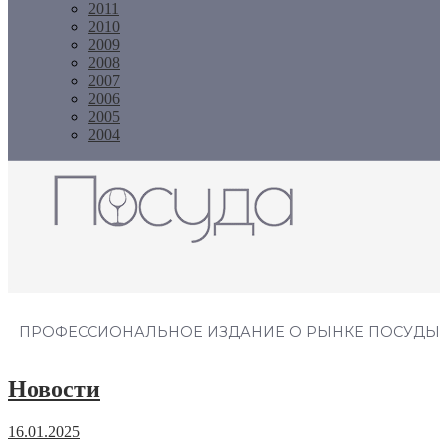
2011
2010
2009
2008
2007
2006
2005
2004
Журнал "Посуда"
ПРОФЕССИОНАЛЬНОЕ ИЗДАНИЕ О РЫНКЕ ПОСУДЫ
Новости
16.01.2025