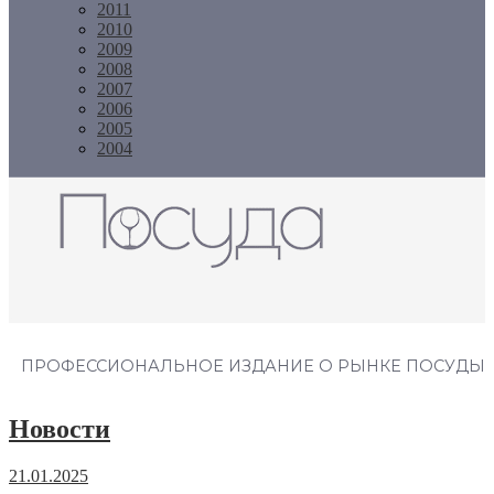
2011
2010
2009
2008
2007
2006
2005
2004
Журнал "Посуда"
ПРОФЕССИОНАЛЬНОЕ ИЗДАНИЕ О РЫНКЕ ПОСУДЫ
Новости
21.01.2025