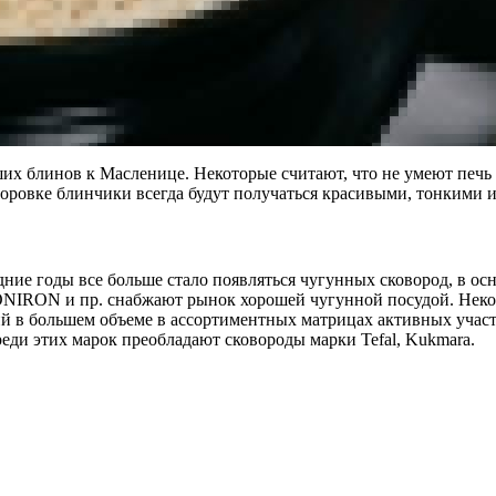
х блинов к Масленице. Некоторые считают, что не умеют печь б
ровке блинчики всегда будут получаться красивыми, тонкими и 
ие годы все больше стало появляться чугунных сковород, в ос
BONIRON и пр. снабжают рынок хорошей чугунной посудой. Нек
ий в большем объеме в ассортиментных матрицах активных участ
ди этих марок преобладают сковороды марки Tefal, Kukmara.