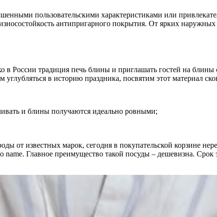
чшенными пользовательскими характеристиками или привлекате
и износостойкость антипригарного покрытия. От ярких наружных
ько в России традиция печь блины и приглашать гостей на блины
дем углубляться в историю праздника, посвятим этот материал с
ачивать и блины получаются идеально ровными;
оды от известных марок, сегодня в покупательской корзине нер
 name. Главное преимущество такой посуды – дешевизна. Срок э