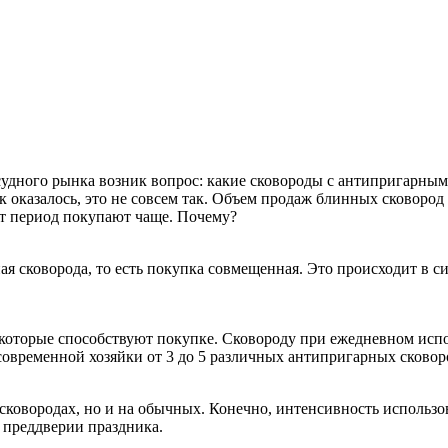
судного рынка возник вопрос: какие сковороды с антипригарны
 оказалось, это не совсем так. Объем продаж блинных сковород 
от период покупают чаще. Почему?
ая сковорода, то есть покупка совмещенная. Это происходит в с
которые способствуют покупке. Сковороду при ежедневном испол
современной хозяйки от 3 до 5 различных антипригарных сковор
 сковородах, но и на обычных. Конечно, интенсивность использ
в преддверии праздника.