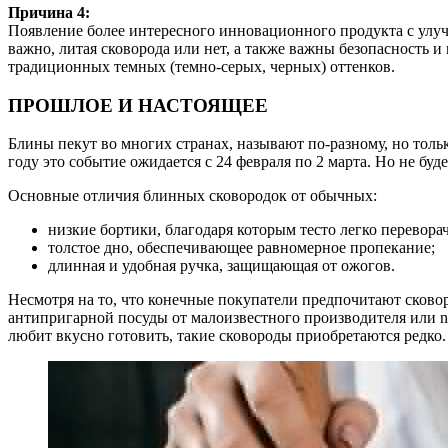
Причина 4:
Появление более интересного инновационного продукта с улу
важно, литая сковорода или нет, а также важны безопасность 
традиционных темных (темно-серых, черных) оттенков.
ПРОШЛОЕ И НАСТОЯЩЕЕ
Блины пекут во многих странах, называют по-разному, но тол
году это событие ожидается с 24 февраля по 2 марта. Но не бу
Основные отличия блинных сковородок от обычных:
низкие бортики, благодаря которым тесто легко перевор
толстое дно, обеспечивающее равномерное пропекание;
длинная и удобная ручка, защищающая от ожогов.
Несмотря на то, что конечные покупатели предпочитают сковор
антипригарной посуды от малоизвестного производителя или no
любит вкусно готовить, такие сковороды приобретаются редко.