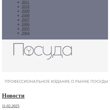
2011
2010
2009
2008
2007
2006
2005
2004
Журнал "Посуда"
ПРОФЕССИОНАЛЬНОЕ ИЗДАНИЕ О РЫНКЕ ПОСУДЫ
Новости
11.02.2025