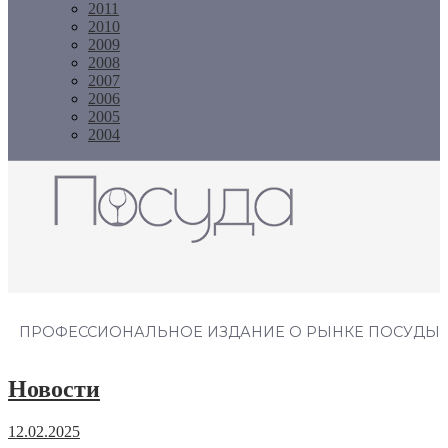
2011
2010
2009
2008
2007
2006
2005
2004
Журнал "Посуда"
ПРОФЕССИОНАЛЬНОЕ ИЗДАНИЕ О РЫНКЕ ПОСУДЫ
Новости
12.02.2025