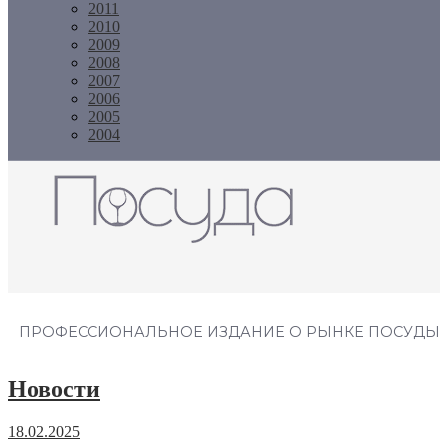
2011
2010
2009
2008
2007
2006
2005
2004
Журнал "Посуда"
ПРОФЕССИОНАЛЬНОЕ ИЗДАНИЕ О РЫНКЕ ПОСУДЫ
Новости
18.02.2025