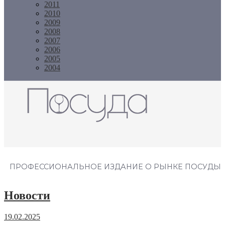
2011
2010
2009
2008
2007
2006
2005
2004
Журнал "Посуда"
ПРОФЕССИОНАЛЬНОЕ ИЗДАНИЕ О РЫНКЕ ПОСУДЫ
Новости
19.02.2025