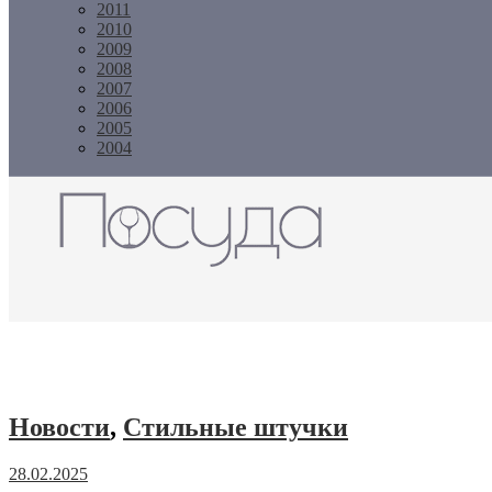
2011
2010
2009
2008
2007
2006
2005
2004
Журнал "Посуда"
Новости
,
Стильные штучки
28.02.2025