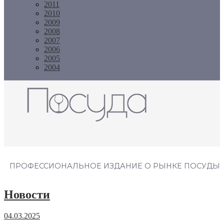
2011
2010
2009
2008
2007
2006
2005
2004
Журнал "Посуда"
ПРОФЕССИОНАЛЬНОЕ ИЗДАНИЕ О РЫНКЕ ПОСУДЫ
Новости
04.03.2025