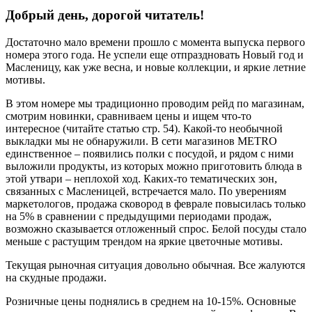
Добрый день, дорогой читатель!
Достаточно мало времени прошло с момента выпуска первого
номера этого года. Не успели еще отпраздновать Новый год и
Масленицу, как уже весна, и новые коллекции, и яркие летние
мотивы.
В этом номере мы традиционно проводим рейд по магазинам,
смотрим новинки, сравниваем цены и ищем что-то
интересное (читайте статью стр. 54). Какой-то необычной
выкладки мы не обнаружили. В сети магазинов МETRO
единственное – появились полки с посудой, и рядом с ними
выложили продукты, из которых можно приготовить блюда в
этой утвари – неплохой ход. Каких-то тематических зон,
связанных с Масленицей, встречается мало. По уверениям
маркетологов, продажа сковород в феврале повысилась только
на 5% в сравнении с предыдущими периодами продаж,
возможно сказывается отложенный спрос. Белой посуды стало
меньше с растущим трендом на яркие цветочные мотивы.
Текущая рыночная ситуация довольно обычная. Все жалуются
на скудные продажи.
Розничные цены поднялись в среднем на 10-15%. Основные