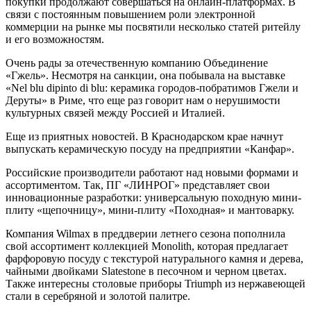
покупки продолжают совершаться на онлайн-платформах. В
связи с постоянным повышением роли электронной
коммерции на рынке мы посвятили несколько статей ритейлу
и его возможностям.
Очень рады за отечественную компанию Объединение
«Гжель». Несмотря на санкции, она побывала на выставке
«Nel blu dipinto di blu: керамика городов-побратимов Гжели и
Деруты» в Риме, что еще раз говорит нам о нерушимости
культурных связей между Россией и Италией.
Еще из приятных новостей. В Краснодарском крае начнут
выпускать керамическую посуду на предприятии «Канфар».
Российские производители работают над новыми формами и
ассортиментом. Так, ПГ «ЛИНРОГ» представляет свои
инновационные разработки: универсальную походную мини-
плиту «щепочницу», мини-плиту «Походная» и мантоварку.
Компания Wilmax в преддверии летнего сезона пополнила
свой ассортимент коллекцией Monolith, которая предлагает
фарфоровую посуду с текстурой натурального камня и дерева,
чайными двойками Slatestone в песочном и черном цветах.
Также интересны столовые приборы Triumph из нержавеющей
стали в серебряной и золотой палитре.