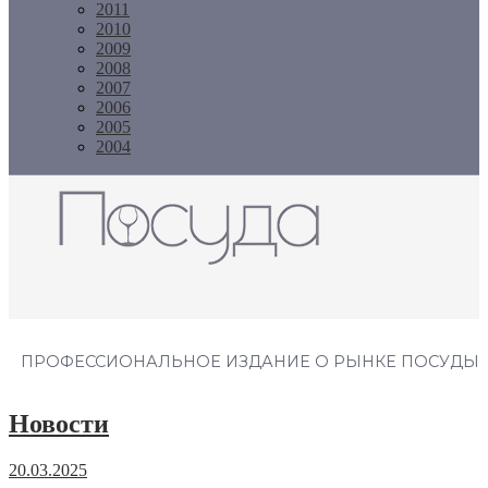
2011
2010
2009
2008
2007
2006
2005
2004
Журнал "Посуда"
ПРОФЕССИОНАЛЬНОЕ ИЗДАНИЕ О РЫНКЕ ПОСУДЫ
Новости
20.03.2025