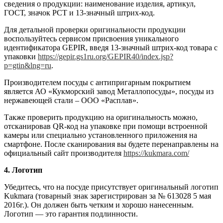
сведения о продукции: наименование изделия, артикул,
ГОСТ, значок РСТ и 13-значный штрих-код.
Для детальной проверки оригинальности продукции
воспользуйтесь сервисом присвоения уникального
идентификатора GEPIR, введя 13-значный штрих-код товара с
упаковки
https://gepir.gs1ru.org/GEPIR40/index.jsp?
p=gtin&lng=ru
.
Производителем посуды с антипригарным покрытием
является АО «Кукморский завод Металлопосуды», посуды из
нержавеющей стали – ООО «Расплав».
Также проверить продукцию на оригинальность можно,
отсканировав QR-код на упаковке при помощи встроенной
камеры или специально установленного приложения на
смартфоне. После сканирования вы будете перенаправлены на
официальный сайт производителя
https://kukmara.com/
4. Логотип
Убедитесь, что на посуде присутствует оригинальный логотип
Kukmara (товарный знак зарегистрирован за № 613028 5 мая
2016г.). Он должен быть четким и хорошо нанесенным.
Логотип — это гарантия подлинности.