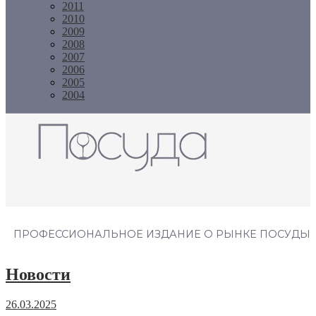
2011
2010
2009
2008
2007
2006
2005
2004
Журнал "Посуда"
ПРОФЕССИОНАЛЬНОЕ ИЗДАНИЕ О РЫНКЕ ПОСУДЫ
Новости
26.03.2025