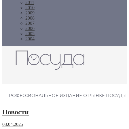
2011
2010
2009
2008
2007
2006
2005
2004
Журнал "Посуда"
ПРОФЕССИОНАЛЬНОЕ ИЗДАНИЕ О РЫНКЕ ПОСУДЫ
Новости
03.04.2025