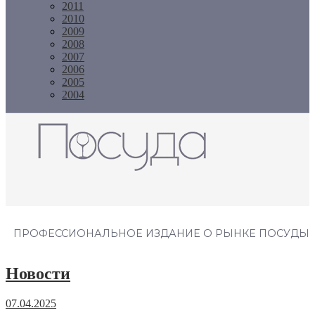
2011
2010
2009
2008
2007
2006
2005
2004
Журнал "Посуда"
ПРОФЕССИОНАЛЬНОЕ ИЗДАНИЕ О РЫНКЕ ПОСУДЫ
Новости
07.04.2025