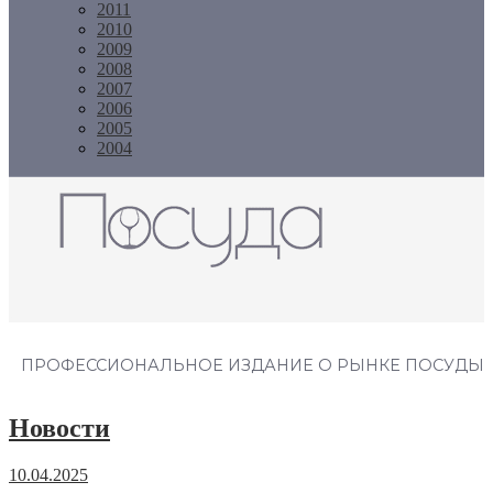
2011
2010
2009
2008
2007
2006
2005
2004
Журнал "Посуда"
ПРОФЕССИОНАЛЬНОЕ ИЗДАНИЕ О РЫНКЕ ПОСУДЫ
Новости
10.04.2025