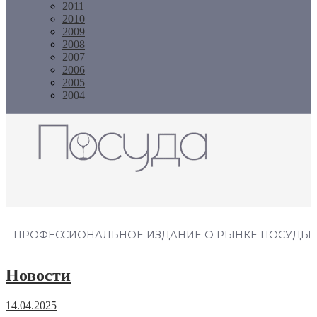
2011
2010
2009
2008
2007
2006
2005
2004
Журнал "Посуда"
ПРОФЕССИОНАЛЬНОЕ ИЗДАНИЕ О РЫНКЕ ПОСУДЫ
Новости
14.04.2025