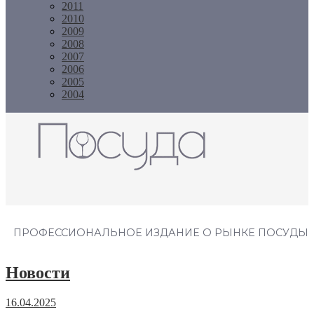
2011
2010
2009
2008
2007
2006
2005
2004
Журнал "Посуда"
ПРОФЕССИОНАЛЬНОЕ ИЗДАНИЕ О РЫНКЕ ПОСУДЫ
Новости
16.04.2025