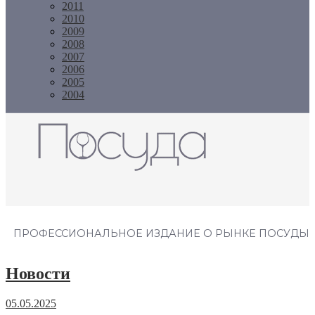
2011
2010
2009
2008
2007
2006
2005
2004
Журнал "Посуда"
ПРОФЕССИОНАЛЬНОЕ ИЗДАНИЕ О РЫНКЕ ПОСУДЫ
Новости
05.05.2025