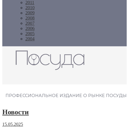
2011
2010
2009
2008
2007
2006
2005
2004
Журнал "Посуда"
ПРОФЕССИОНАЛЬНОЕ ИЗДАНИЕ О РЫНКЕ ПОСУДЫ
Новости
15.05.2025