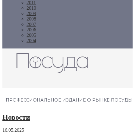
2011
2010
2009
2008
2007
2006
2005
2004
Журнал "Посуда"
ПРОФЕССИОНАЛЬНОЕ ИЗДАНИЕ О РЫНКЕ ПОСУДЫ
Новости
16.05.2025