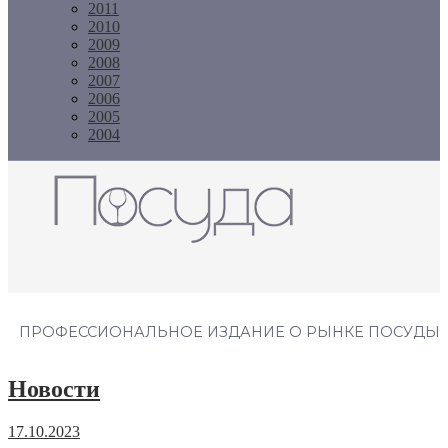
2011
2010
2009
2008
2007
2006
2005
2004
Журнал "Посуда"
ПРОФЕССИОНАЛЬНОЕ ИЗДАНИЕ О РЫНКЕ ПОСУДЫ
Новости
17.10.2023