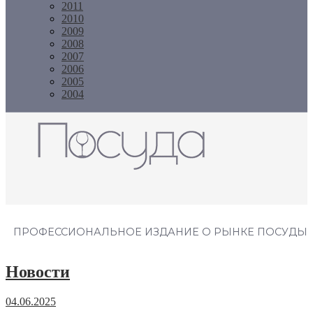
2011
2010
2009
2008
2007
2006
2005
2004
Журнал "Посуда"
ПРОФЕССИОНАЛЬНОЕ ИЗДАНИЕ О РЫНКЕ ПОСУДЫ
Новости
04.06.2025