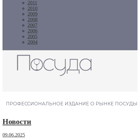
2011
2010
2009
2008
2007
2006
2005
2004
Журнал "Посуда"
ПРОФЕССИОНАЛЬНОЕ ИЗДАНИЕ О РЫНКЕ ПОСУДЫ
Новости
09.06.2025