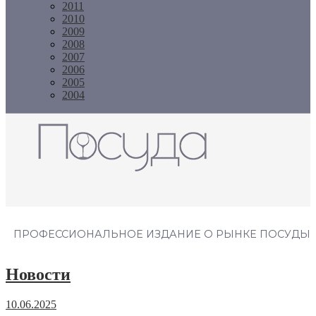
2011
2010
2009
2008
2007
2006
2005
2004
Журнал "Посуда"
ПРОФЕССИОНАЛЬНОЕ ИЗДАНИЕ О РЫНКЕ ПОСУДЫ
Новости
10.06.2025