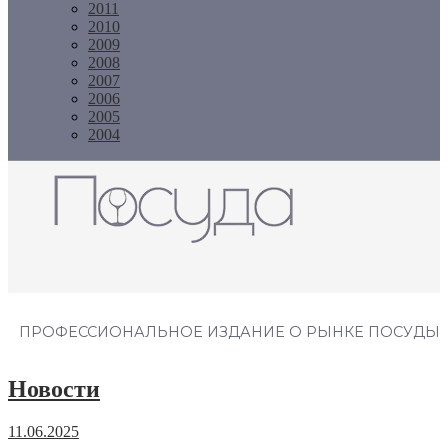
2011
2010
2009
2008
2007
2006
2005
2004
Журнал "Посуда"
ПРОФЕССИОНАЛЬНОЕ ИЗДАНИЕ О РЫНКЕ ПОСУДЫ
Новости
11.06.2025