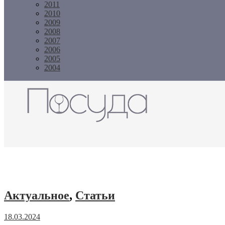
2011
2010
2009
2008
2007
2006
2005
2004
Журнал "Посуда"
Актуальное
,
Статьи
18.03.2024