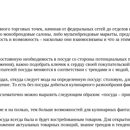
много торговых точек, начиная от федеральных сетей до отдело
бо монобрендовые салоны, либо мультибрендовые маркеты, предл
сть и возможность – насколько они взаимосвязаны и что за этим
остоянную необходимость в посуде со стороны потенциальных п
жения), важно подобрать ключик к сердцу своей покупательско
пателей посуды меняются в соответствии с трендами и с модой, 
х, откуда следует мода на определенную посуду: столовую, для
дение. То есть без посуды добиться кулинарного разнообразия ф
 схематично можно выразить следующим образом: «посуда – приг
ме и на полках, тем больше возможностей для кулинарных фанта
уда всегда была и будет востребованным товаром. Для открытия
ожение актуальных товарных позиций, знание трендов и тенденци