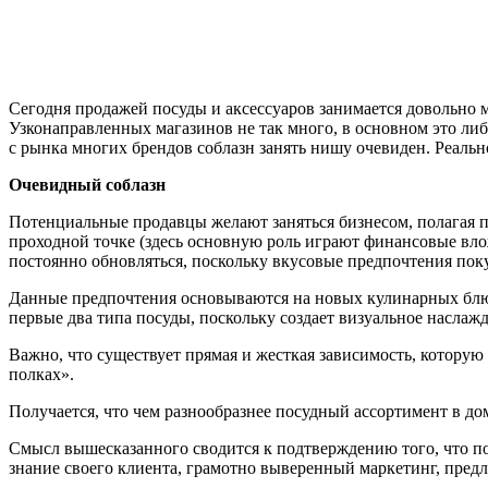
Сегодня продажей посуды и аксессуаров занимается довольно 
Узконаправленных магазинов не так много, в основном это ли
с рынка многих брендов соблазн занять нишу очевиден. Реально
Очевидный соблазн
Потенциальные продавцы желают заняться бизнесом, полагая п
проходной точке (здесь основную роль играют финансовые вло
постоянно обновляться, поскольку вкусовые предпочтения поку
Данные предпочтения основываются на новых кулинарных блюда
первые два типа посуды, поскольку создает визуальное наслаж
Важно, что существует прямая и жесткая зависимость, которую
полках».
Получается, что чем разнообразнее посудный ассортимент в до
Смысл вышесказанного сводится к подтверждению того, что пос
знание своего клиента, грамотно выверенный маркетинг, предл