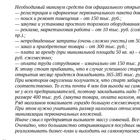
Необходимый минимум средств для официального открыти
— регистрация и оформление первоначального пакета док
— поиск и ремонт помещения – от 150 тыс. руб.;
— закупка и установка простого торгового оборудования 
— реклама, маркетинговая работа – от 10 тыс. руб. (соз
пр.).;
— непредвиденные затраты (очень сложно учесть) от 50
— заказ и приобретение товара – от 300 тыс. руб.;
— плата за аренду (при минимальной площади 50 кв. м) –
руб. ежемесячно;
— оплата труда сотрудников – изначально от 150 тыс. р
К этому стоит прибавить, что в случае успешного старт
открытия месяце придется докладывать 365-385 тыс. руб
При некотором округлении получается, что старт забирае
соответственно. То есть почти 4 млн для выхода на са
не у всех предпринимателей, поэтому закладывать надо 
размере 400 тыс. руб. (закупка товара, оплата налогов, 
Ряд магазинов показывает гораздо большую ежемесячну
При этом нужно учитывать размер налоговых отчислений
минимизации первоначальных вложений.
Иначе смысл предприятия вызывает массу сомнений. Все
Очевидно, что большинство открывающихся посудных мага
реализовывать бизнес-план и выходить на самоокупаемо