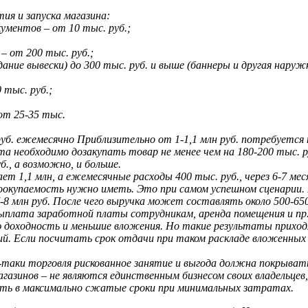
я и запуска магазина:
ументов – от 10 тыс. руб.;
– от 200 тыс. руб.;
дание вывески) до 300 тыс. руб. и выше (баннеры и другая нару
 тыс. руб.;
 от 25-35 тыс.
уб. ежемесячно Приблизительно от 1-1,1 млн руб. потребуется 
а необходимо дозакупать товар не менее чем на 180-200 тыс. ру
., а возможно, и больше.
т 1,1 млн, а ежемесячные расходы 400 тыс. руб., через 6-7 мес
моокупаемость нужно иметь. Это при самом успешном сценарии.
7-8 млн руб. После чего выручка может составлять около 500-65
выплата заработной платы сотрудникам, аренда помещения и пр.)
ю доходность и меньшие вложения. Но такие результаты прихо
. Если посчитать срок отдачи при таком раскладе вложенных с
-таки торговля рискованное занятие и выгода должна покрыват
зинов – не являются единственным бизнесом своих владельцев,
сть в максимально сжатые сроки при минимальных затратах.