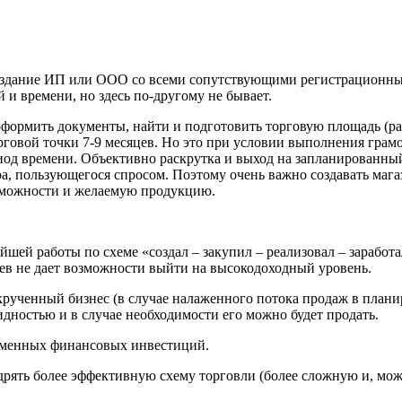
Создание ИП или ООО со всеми сопутствующими регистрационны
и времени, но здесь по-другому не бывает.
 оформить документы, найти и подготовить торговую площадь (р
рговой точки 7-9 месяцев. Но это при условии выполнения грам
иод времени. Объективно раскрутка и выход на запланированный
, пользующегося спросом. Поэтому очень важно создавать мага
озможности и желаемую продукцию.
йшей работы по схеме «создал – закупил – реализовал – заработ
аев не дает возможности выйти на высокодоходный уровень.
аскрученный бизнес (в случае налаженного потока продаж в пла
видностью и в случае необходимости его можно будет продать.
ременных финансовых инвестиций.
едрять более эффективную схему торговли (более сложную и, мо