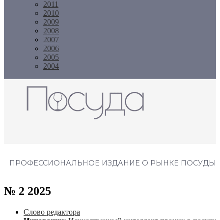
2011
2010
2009
2008
2007
2006
2005
2004
Журнал "Посуда"
ПРОФЕССИОНАЛЬНОЕ ИЗДАНИЕ О РЫНКЕ ПОСУДЫ
№ 2 2025
Слово редактора