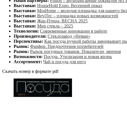
Наши партнеры:
Pfluon – антипригарные покрытия №1 
Выставки:
HouseHold Expo. Весенний показ
Выставки:
MosHome – молодая площадка для нашего би
Выставки:
BeviTec – площадка новых возможностей
Выставки:
Жар-Птица. ВЕСНА 2025
Выставки:
Мир стекла – 2025
Технологии:
Современные инновации в работе
Производители:
Стеклозавод «Неман»
Перспективы:
Как посуда ручной работы завоевывает р
Рынок:
Фарфор. Предпочтения потребителей
Рынок:
Рынок посудных товаров. Показатели, мнения
Возможности:
Посуда. Утилизация и новая жизнь
Ассортимент:
Чай и посуда для него
Скачать номер в формате pdf